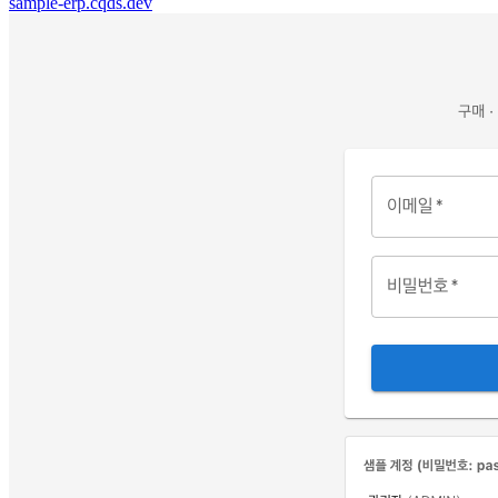
sample-erp.cqds.dev